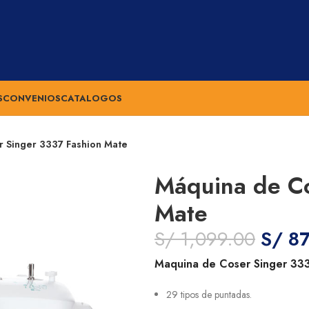
S
CONVENIOS
CATALOGOS
 Singer 3337 Fashion Mate
Máquina de Co
Mate
S/
1,099.00
S/
87
Maquina de Coser
Singer
33
29 tipos de puntadas.