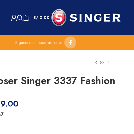
0
S/
0.00
Síguenos en nuestras redes:
ser Singer 3337 Fashion
9.00
37