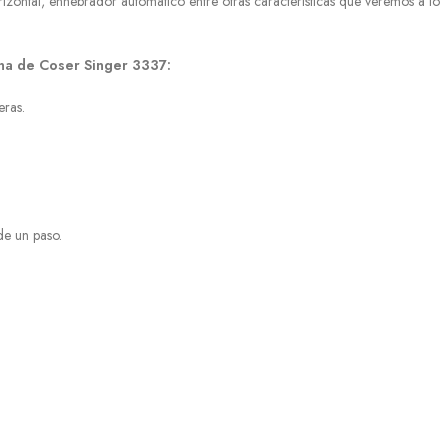
rizontal, enhebrador automático entre otras características que veremos a lo
ina de Coser Singer 3337:
eras.
de un paso.