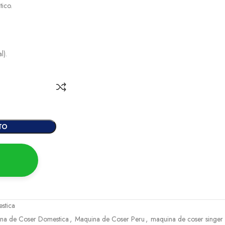
ico.
l).
TO
stica
na de Coser Domestica
,
Maquina de Coser Peru
,
maquina de coser singer