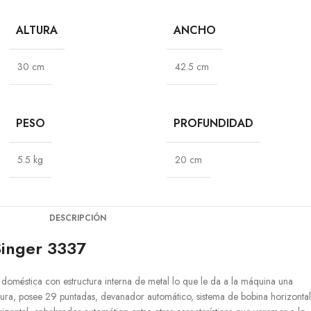
ALTURA
ANCHO
30 cm
42.5 cm
PESO
PROFUNDIDAD
5.5 kg
20 cm
DESCRIPCIÓN
inger 3337
oméstica con estructura interna de metal lo que le da a la máquina una
ostura, posee 29 puntadas, devanador automático, sistema de bobina horizontal