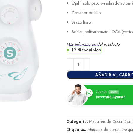
Ojal 1 solo paso enhebrado automát
Cortador de hilo.
Brazo libre.
Bobina policarbonato LOCA (vertica
Más Información del Producto
19 disponibles
AÑADIR AL CARRI
Asesor
Online
Necesito Ayuda?
Categoría:
Maquinas de Coser Dome
Etiquetas:
Maquina de coser
,
Maqui