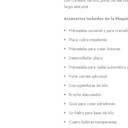
con cortador de hilo, porta carrete ho
largo este post.
Accesorios Incluidos en la Maqu
Prénsatelas universal y para cremall
Placa cubre impelentes.
Prénsatelas para coser botones.
Destornillador plano.
Prénsatelas para ojales automático 
Porta carrete adicional.
Dos sujetadores de hilo.
Brocha descosedor.
Guía para coser edredones.
Un fieltro para base de hilo.
Cuatro bobinas transparentes.