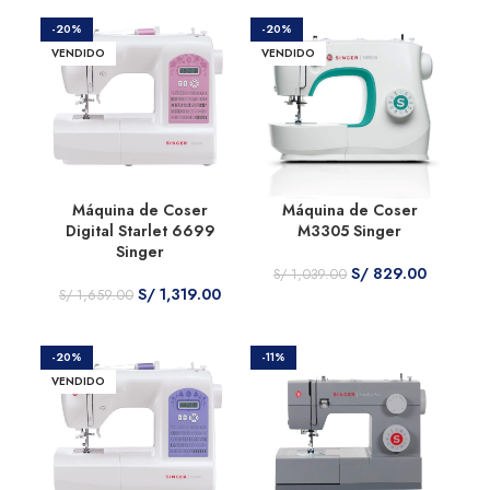
-20%
-20%
VENDIDO
VENDIDO
Máquina de Coser
Máquina de Coser
Digital Starlet 6699
M3305 Singer
Singer
S/
829.00
S/
1,039.00
S/
1,319.00
S/
1,659.00
-20%
-11%
VENDIDO