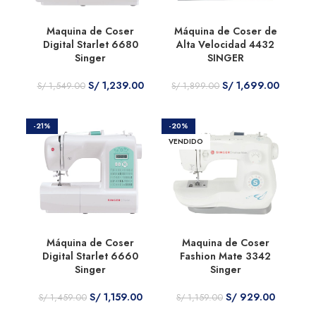
Maquina de Coser
Máquina de Coser de
Digital Starlet 6680
Alta Velocidad 4432
Singer
SINGER
S/
1,239.00
S/
1,699.00
S/
1,549.00
S/
1,899.00
-21%
-20%
VENDIDO
Máquina de Coser
Maquina de Coser
Digital Starlet 6660
Fashion Mate 3342
Singer
Singer
S/
1,159.00
S/
929.00
S/
1,459.00
S/
1,159.00