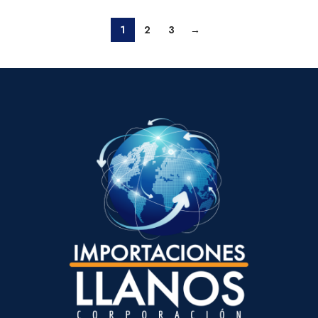
1
2
3
→