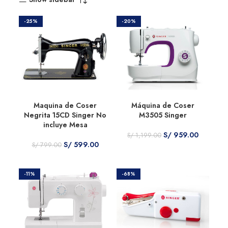
-25%
-20%
Maquina de Coser
Máquina de Coser
Negrita 15CD Singer No
M3505 Singer
incluye Mesa
S/
959.00
S/
1,199.00
S/
599.00
S/
799.00
-11%
-68%