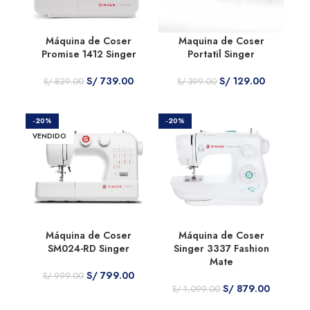
Máquina de Coser
Maquina de Coser
Promise 1412 Singer
Portatil Singer
S/
739.00
S/
129.00
S/
829.00
S/
399.00
-20%
-20%
VENDIDO
Máquina de Coser
Máquina de Coser
SM024-RD Singer
Singer 3337 Fashion
Mate
S/
799.00
S/
999.00
S/
879.00
S/
1,099.00