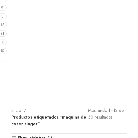
9
5
13
31
16
10
Inicio
Mostrando 1–12 de
Productos etiquetados “maquina de
30 resultados
coser singer”
Show sidebar