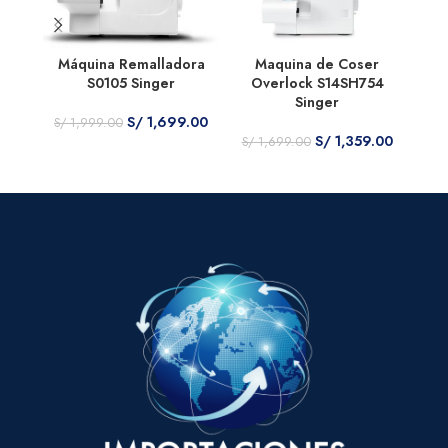
Máquina Remalladora
Maquina de Coser
S0105 Singer
Overlock S14SH754
Singer
S/
1,699.00
S/
1,999.00
S/
1,359.00
S/
1,699.00
S/
1