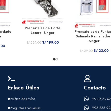
Prensatelas de Corte
Bordado
Prensatelas de Punta
Lateral Singer
r
Satinada Remallador
Singer
S/
199.00
S/
229.00
.00
S/
23.00
S/
29.00
Enlace Útiles
Contacto
Política de Envíos
992 693 42
993 835 92
Preguntas Frecuentes