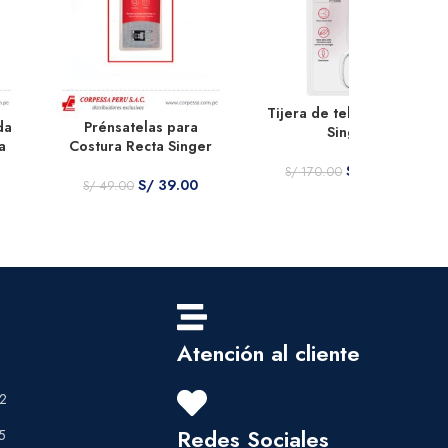
Tijera de tela 7″ 17.8 cm
da
Prénsatelas para
Singer
a
Costura Recta Singer
S/
149.00
S/
170.00
S/
39.00
S/
49.00
Atención al cliente
2
Redes Sociales
5