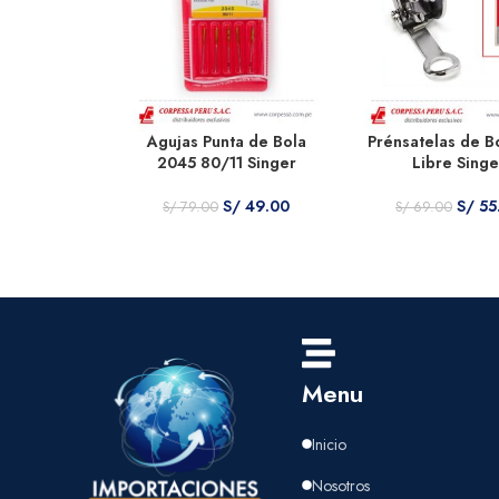
Agujas Punta de Bola
Prénsatelas de 
2045 80/11 Singer
Libre Singe
S/
49.00
S/
55
S/
79.00
S/
69.00
Menu
Inicio
Nosotros