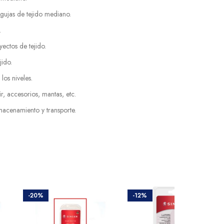
agujas de tejido mediano.
.
ectos de tejido.
jido.
os niveles.
ir, accesorios, mantas, etc.
lmacenamiento y transporte.
-20%
-12%