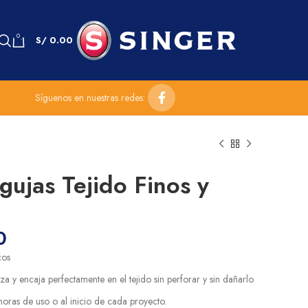
0
S/
0.00
Síguenos en nuestras redes:
agujas Tejido Finos y
0
cos
za y encaja perfectamente en el tejido sin perforar y sin dañarlo
oras de uso o al inicio de cada proyecto.