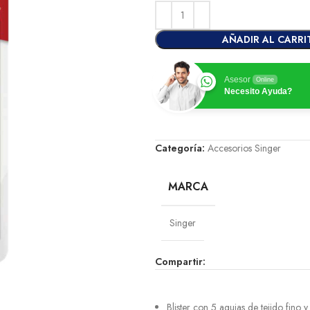
AÑADIR AL CARRI
Asesor
Online
Necesito Ayuda?
Categoría:
Accesorios Singer
MARCA
Singer
Compartir:
Blister con 5 agujas de tejido fino 