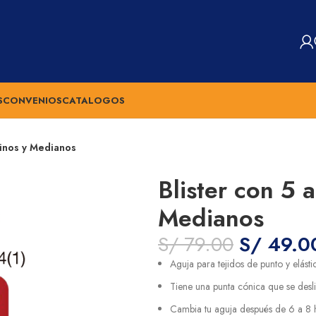
S
CONVENIOS
CATALOGOS
Finos y Medianos
Blister con 5 
Medianos
S/
79.00
S/
49.0
Aguja para tejidos de punto y elásti
Tiene una punta cónica que se desli
Cambia tu aguja después de 6 a 8 h